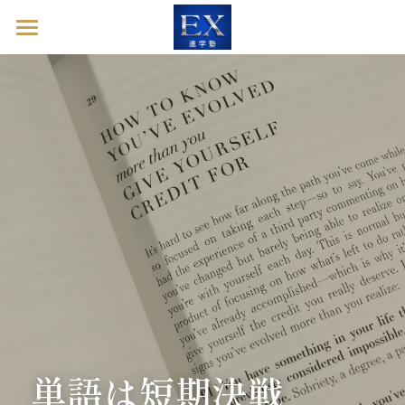
ホーム
英語診断ドック
進学塾EXとは
塾長ブログ
お問い合わせ
英語診断ドックを予約する
単語は短期決戦