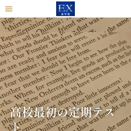
ホーム
英語診断ドック
進学塾EXとは
塾長ブログ
お問い合わせ
英語診断ドックを予約する
高校最初の定期テス
ト