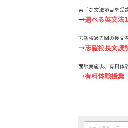
苦手な文法項目を受
→
選べる英文法1
志望校過去問の長文
→
志望校長文読解
面談実施後、有料体
→
有料体験授業