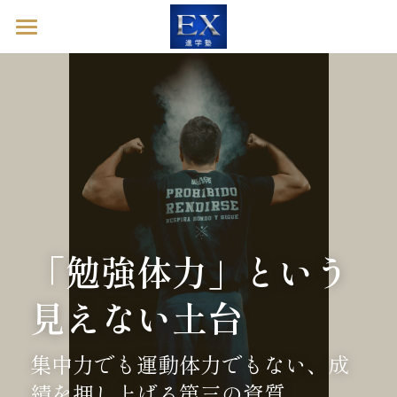
ホーム
英語診断ドック
進学塾EXとは
塾長ブログ
お問い合わせ
「勉強体力」という
英語診断ドックを予約する
見えない土台
集中力でも運動体力でもない、成
績を押し上げる第三の資質