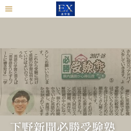
ホーム
英語診断ドック
進学塾EXとは
塾長ブログ
お問い合わせ
英語診断ドックを予約する
下野新聞必勝受験塾