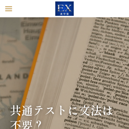
ホーム
英語診断ドック
進学塾EXとは
塾長ブログ
お問い合わせ
英語診断ドックを予約する
共通テストに文法は
不要？