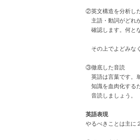
②英文構造を分析し
　主語・動詞がどれ
　確認します。何と
　その上でよどみな
③徹底した音読
　英語は言葉です。
　知識を血肉化する
　音読しましょう。
英語表現
やるべきことは主に