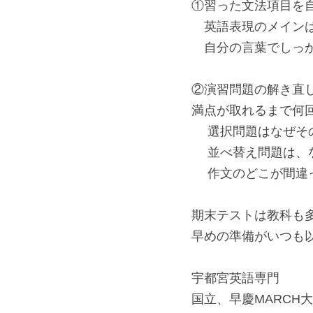
①習った文法項目を
　英語表現のメイン
　自分の言葉でしっ
②演習問題の解き直
満点が取れるまで何
　 選択問題はなぜそ
　 並べ替え問題は
　 作文のどこが間違
期末テストは教科も
早めの準備がいつも
宇都宮英語専門
国立、早慶MARCH