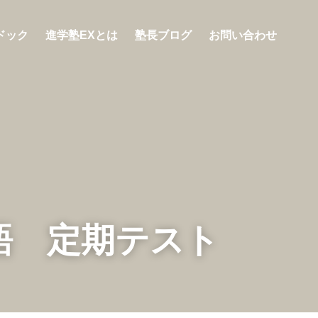
診断ドック
進学塾EXとは
塾長ブログ
お問い合わせ
語　定期テスト