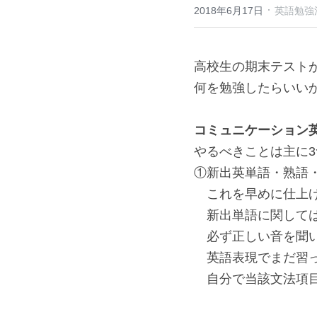
·
2018年6月17日
英語勉強
高校生の期末テスト
何を勉強したらいい
コミュニケーション
やるべきことは主に3
①新出英単語・熟語
　これを早めに仕上
　新出単語に関して
　必ず正しい音を聞
　英語表現でまだ習
　自分で当該文法項