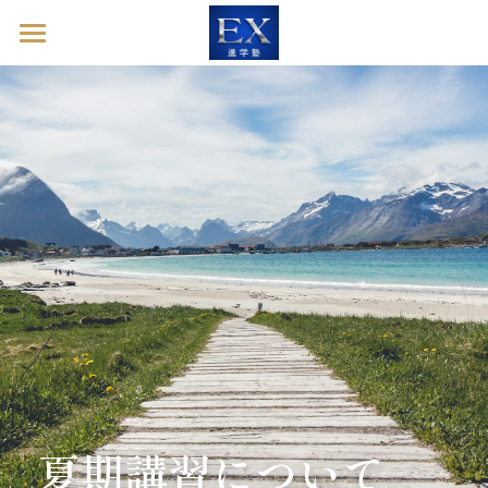
ホーム
英語診断ドック
進学塾EXとは
塾長ブログ
お問い合わせ
英語診断ドックを予約する
夏期講習について