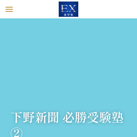
ホーム
英語診断ドック
進学塾EXとは
塾長ブログ
お問い合わせ
英語診断ドックを予約する
下野新聞 必勝受験塾 
②