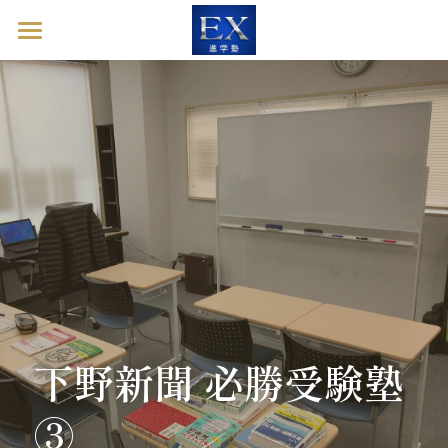
ホーム
英語診断ドック
進学塾EXとは
塾長ブログ
お問い合わせ
英語診断ドックを予約する
下野新聞 必勝受験塾
③