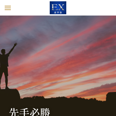
ホーム
英語診断ドック
進学塾EXとは
塾長ブログ
お問い合わせ
英語診断ドックを予約する
先手必勝