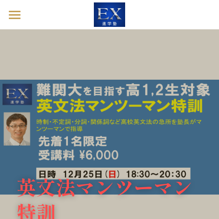
ホーム
英語診断ドック
進学塾EXとは
塾長ブログ
お問い合わせ
英語診断ドックを予約する
英文法マンツーマン
特訓