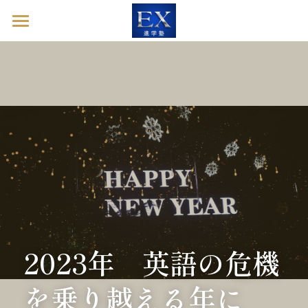
ホーム
英語診断ドック
進学塾EXとは
塾長ブログ
お問い合わせ
英語診断ドックを予約する
2023年　英語の危機
を乗り越える年に