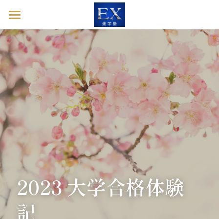
ホーム
英語診断ドック
進学塾EXとは
塾長ブログ
お問い合わせ
英語診断ドックを予約する
2023 大学合格体験
記