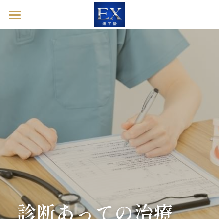
ホーム
英語診断ドック
進学塾EXとは
塾長ブログ
お問い合わせ
英語診断ドックを予約する
診断あっての治療