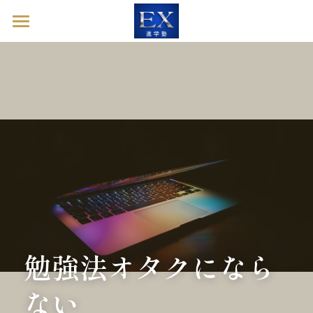
ホーム
英語診断ドック
進学塾EXとは
塾長ブログ
お問い合わせ
英語診断ドックを予約する
勉強法オタクになら
ない