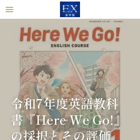
ホーム
英語診断ドック
進学塾EXとは
塾長ブログ
お問い合わせ
令和7年度英語教科
英語診断ドックを予約する
書『Here We Go!』
の採択とその評価