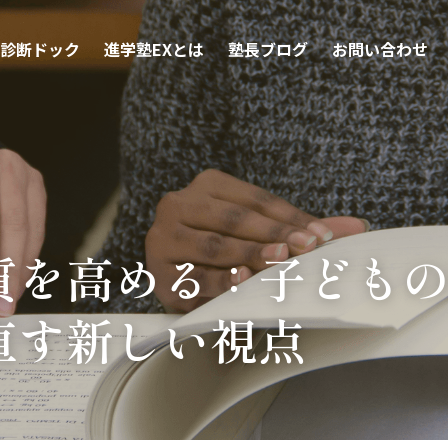
診断ドック
進学塾EXとは
塾長ブログ
お問い合わせ
質を高める：子ども
直す新しい視点