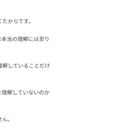
てたからです。
は本当の理解には至り
理解していることだけ
を理解していないのか
せん。