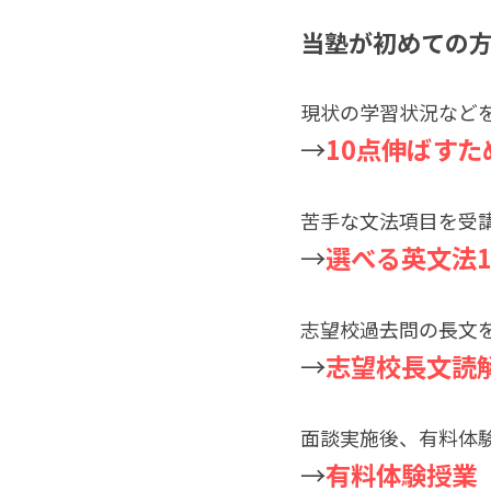
当塾が初めての方
現状の学習状況など
→
10点伸ばす
苦手な文法項目を受
→
選べる英文法1
志望校過去問の長文
→
志望校長文読解
面談実施後、有料体
→
有料体験授業