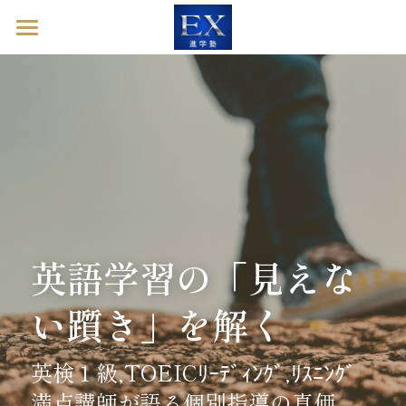
ホーム
英語診断ドック
進学塾EXとは
塾長ブログ
お問い合わせ
英語学習の「見えな
英語診断ドックを予約する
い躓き」を解く
英検１級,TOEICﾘｰﾃﾞｨﾝｸﾞ,ﾘｽﾆﾝｸﾞ
満点講師が語る個別指導の真価