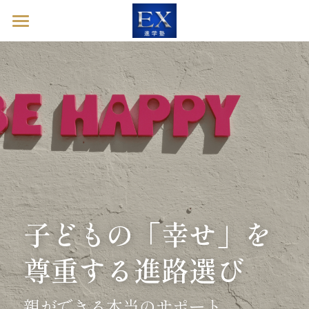
ホーム
英語診断ドック
進学塾EXとは
塾長ブログ
お問い合わせ
英語診断ドックを予約する
子どもの「幸せ」を
尊重する進路選び
親ができる本当のサポート