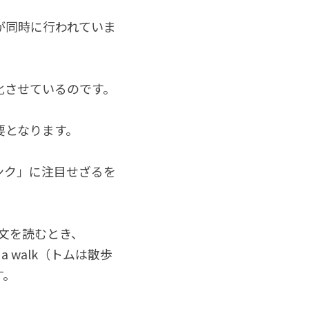
が同時に行われていま
化させているのです。
要となります。
ンク」に注目せざるを
"という一文を読むとき、
or a walk（トムは散歩
す。