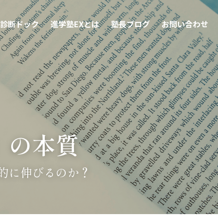
診断ドック
進学塾EXとは
塾長ブログ
お問い合わせ
」の本質
的に伸びるのか？