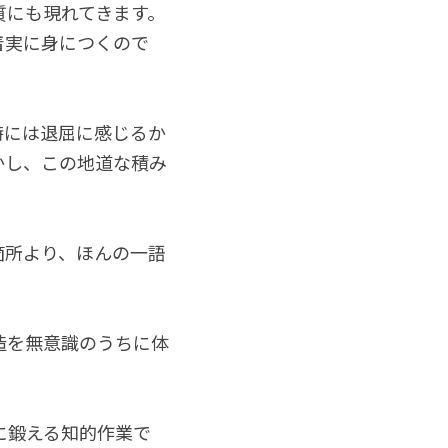
質にも現れてきます。
着実に身につくので
時には退屈に感じるか
かし、この地道な積み
箇所より、ほんの一語
造を無意識のうちに体
に鍛える知的作業で