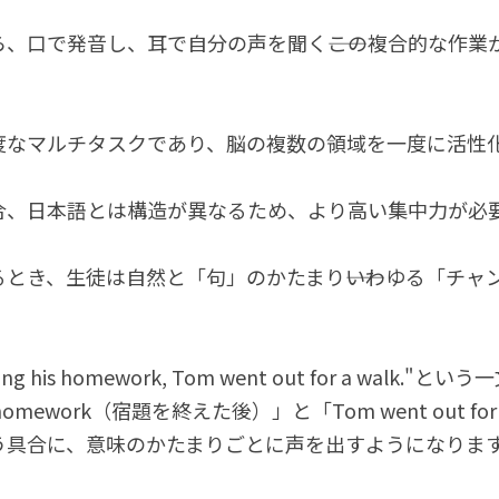
、口で発音し、耳で自分の声を聞く――この複合的な作業
度なマルチタスクであり、脳の複数の領域を一度に活性
合、日本語とは構造が異なるため、より高い集中力が必
とき、生徒は自然と「句」のかたまり――いわゆる「チャ
hing his homework, Tom went out for a walk.
g his homework（宿題を終えた後）」と「Tom went out f
う具合に、意味のかたまりごとに声を出すようになりま