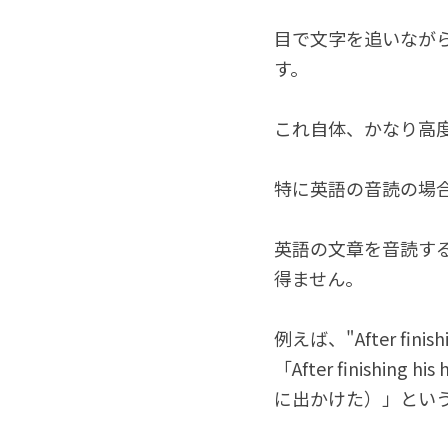
目で文字を追いながら
す。
これ自体、かなり高
特に英語の音読の場
英語の文章を音読する
得ません。
例えば、"After finis
「After finishin
に出かけた）」とい