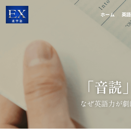
ホーム
英語
「音読
なぜ英語力が劇