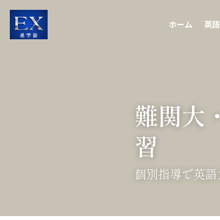
ホーム
英語
難関大
習
個別指導で英語