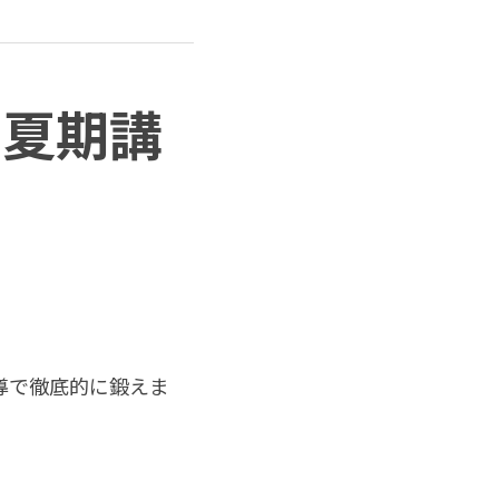
の夏期講
導で徹底的に鍛えま