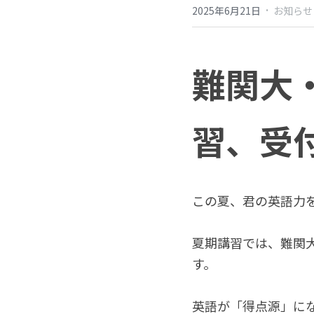
·
2025年6月21日
お知らせ
難関大
習、受
この夏、君の英語力
夏期講習では、難関
す。
英語が「得点源」に