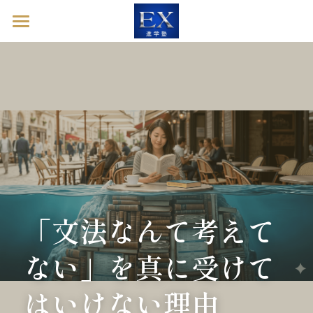
ホーム
英語診断ドック
進学塾EXとは
塾長ブログ
お問い合わせ
「文法なんて考えて
英語診断ドックを予約する
ない」を真に受けて
はいけない理由