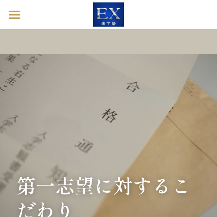
ホーム
英語診断ドック
進学塾EXとは
塾長ブログ
お問い合わせ
英語診断ドックを予約する
第一志望に対するこ
だわり