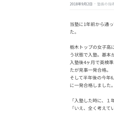
·
2018年9月2日
塾長の指
当塾に1年前から通
た。
栃木トップの女子高
う状態で入塾。基本
入塾後4ヶ月で英検
たが見事一発合格。
そして半年後の今年6
に一発合格しました
「入塾した時に、１
「いえ、全く考えて