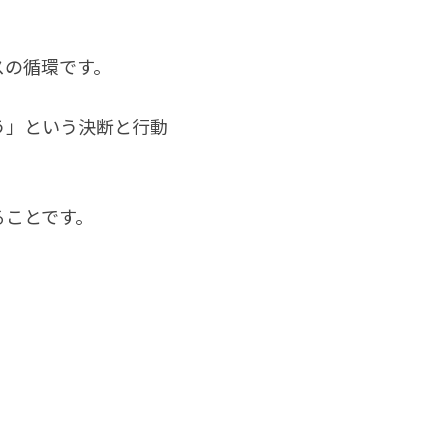
スの循環です。
う」という決断と行動
ることです。