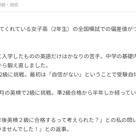
導観・雑感
ってくれている女子高（2年生）の全国模試での偏差値が
に入学したものの英語だけはかなりの苦手。中学の基礎
から鍛え直しました。
準2級に挑戦。最初は「自信がない」ということで受験自
月の英検で2級に挑戦。準2級合格から半年しか経って
。
年後英検２級に合格するって考えられた？」との私の問
いませんでした！」との返事。