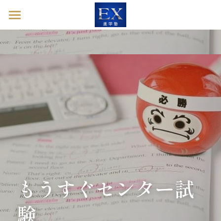
ホーム
英語診断ドック
進学塾EXとは
塾長ブログ
お問い合わせ
英語診断ドックを予約する
もうすぐセンター試
験