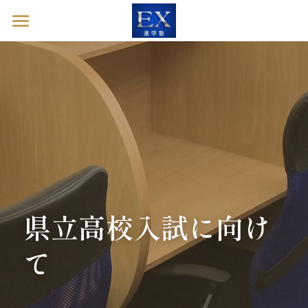
ホーム
英語診断ドック
進学塾EXとは
塾長ブログ
お問い合わせ
県立高校入試に向け
英語診断ドックを予約する
て