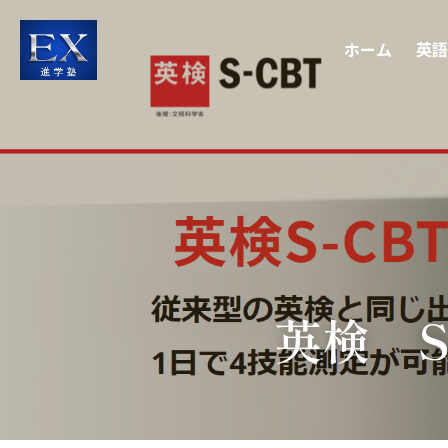
ホーム
英語
英検　S