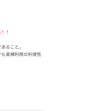
)！！
であること。
でも英検利用の利便性