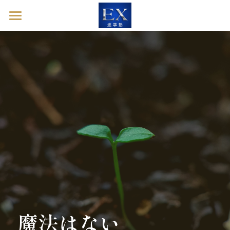
ホーム
英語診断ドック
進学塾EXとは
塾長ブログ
お問い合わせ
英語診断ドックを予約する
魔法はない