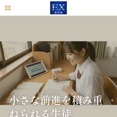
ホーム
英語診断ドック
進学塾EXとは
塾長ブログ
お問い合わせ
英語診断ドックを予約する
小さな前進を積み重
ねられる生徒