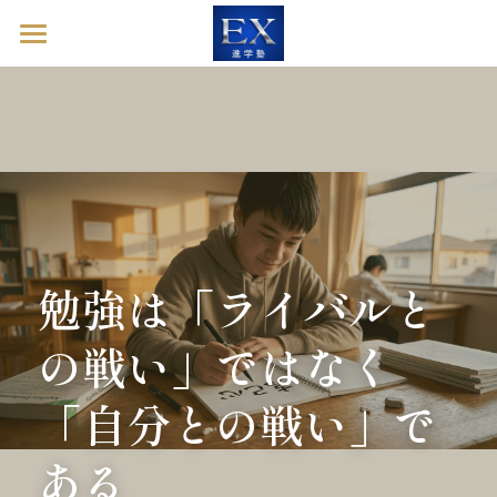
ホーム
英語診断ドック
進学塾EXとは
塾長ブログ
お問い合わせ
勉強は「ライバルと
の戦い」ではなく
英語診断ドックを予約する
「自分との戦い」で
ある