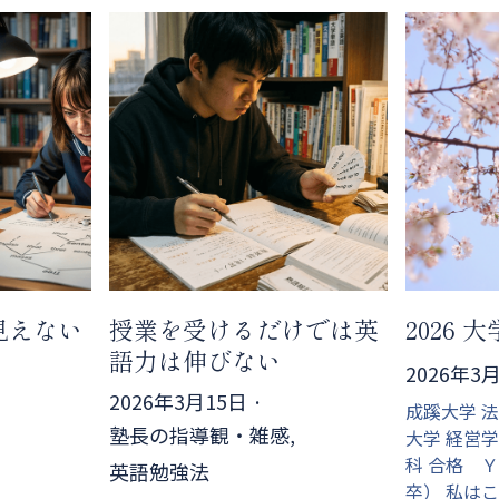
見えない
授業を受けるだけでは英
2026 
語力は伸びない
2026年3
2026年3月15日
·
成蹊大学 
塾長の指導観・雑感,
大学 経営
科 合格 
英語勉強法
卒） 私は