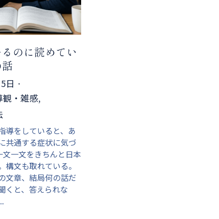
いるのに読めてい
の話
月5日
·
観・雑感,
法
指導をしていると、あ
に共通する症状に気づ
一文一文をきちんと日本
。構文も取れている。
の文章、結局何の話だ
聞くと、答えられな
.