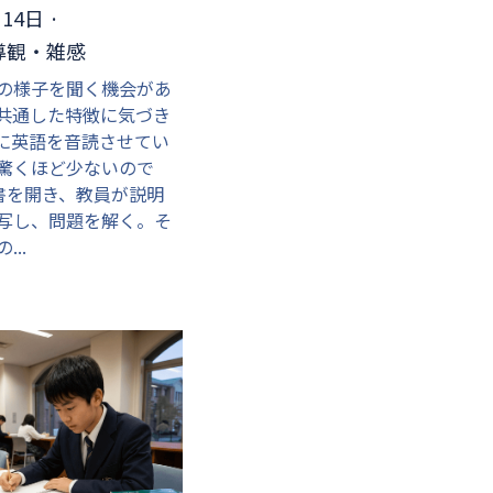
月14日
·
導観・雑感
の様子を聞く機会があ
共通した特徴に気づき
に英語を音読させてい
驚くほど少ないので
書を開き、教員が説明
写し、問題を解く。そ
...