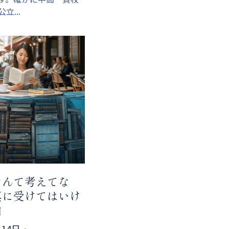
立...
なんて考えてな
真に受けてはいけ
由
月14日
·