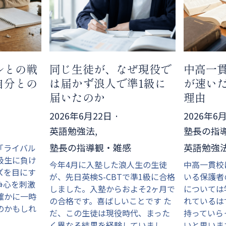
ルとの戦
同じ生徒が、なぜ現役で
中高一
自分との
は届かず浪人で準1級に
が速い
届いたのか
理由
2026年6月22日
·
2026年6
英語勉強法,
塾長の指導
塾長の指導観・雑感
英語勉強
「ライバル
級生に負け
今年4月に入塾した浪人生の生徒
中高一貫校
ズを目にす
が、先日英検S-CBTで準1級に合格
いる保護者
争心を刺激
しました。入塾からおよそ2ヶ月で
については
確かに一時
の合格です。喜ばしいことです た
れているは
のかもしれ
だ、この生徒は現役時代、まった
持っていら
く異なる結果を経験していまし
いと思いま