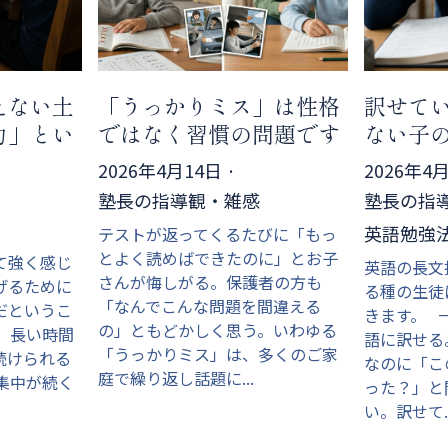
えない土
「うっかりミス」は性格
訳せて
力」とい
ではなく習慣の問題です
ない子
2026年4月14日
·
2026年4
塾長の指導観・雑感
塾長の指導
英語勉強
テストが返ってくるたびに「もっ
とよく読めばできたのに」とお子
て強く感じ
英語の長文
さんが悔しがる。保護者の方も
げるために
る種の生徒
「なんでこんな問題を間違える
だというこ
きます。 
の」ともどかしく思う。いわゆる
、長い時間
語に訳せる
「うっかりミス」は、多くのご家
続けられる
なのに「こ
庭で繰り返し話題に...
集中が続く
った？」と
い。訳せて..