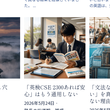
た。 ...
の英語は、公
し穴
「英検CSE 2300あれば安
「文法
心」はもう通用しない
い」を
ない理
2026年5月24日
·
2026年5