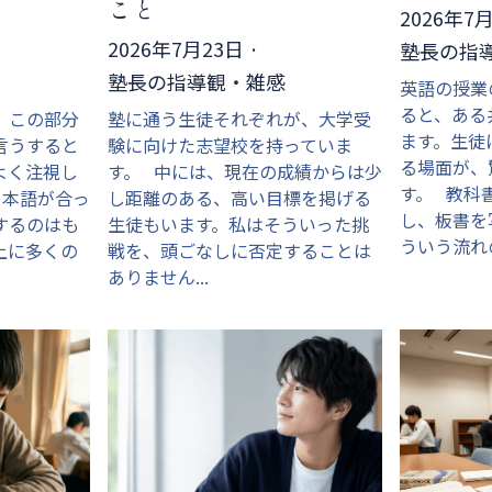
こと
2026年7
2026年7月23日
·
塾長の指
塾長の指導観・雑感
英語の授業
ると、ある
、この部分
塾に通う生徒それぞれが、大学受
ます。生徒
言うすると
験に向けた志望校を持っていま
る場面が、
よく注視し
す。 中には、現在の成績からは少
す。 教科
日本語が合っ
し距離のある、高い目標を掲げる
し、板書を
するのはも
生徒もいます。私はそういった挑
ういう流れの
上に多くの
戦を、頭ごなしに否定することは
ありません...