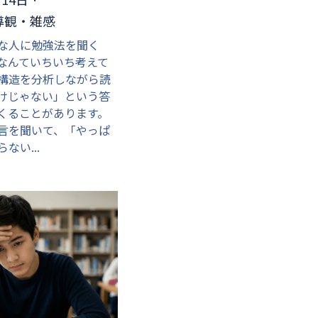
導観・雑感
な人に勉強法を聞く
なんていちいち考えて
構造を分析しながら読
けじゃない」という答
くることがあります。
言を聞いて、「やっぱ
ない...