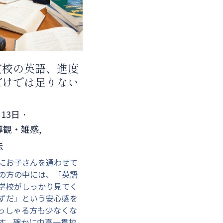
貫校の英語、進度
だけでは足りない
月13日
·
観・雑感,
法
にお子さんを通わせて
の方の中には、「英語
学校がしっかり見てく
ずだ」という安心感を
っしゃる方も少なくな
す。確かに中高一貫校