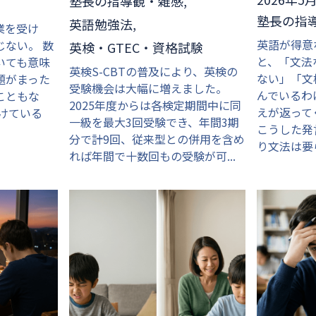
塾長の指導観・雑感,
塾長の指
英語勉強法,
業を受け
英語が得意
じない。 数
英検・GTEC・資格試験
と、「文法
いても意味
英検S-CBTの普及により、英検の
ない」「文
題がまった
受験機会は大幅に増えました。
んでいるわ
こともな
2025年度からは各検定期間中に同
えが返って
けている
一級を最大3回受験でき、年間3期
こうした発
分で計9回、従来型との併用を含め
り文法は要ら
れば年間で十数回もの受験が可...