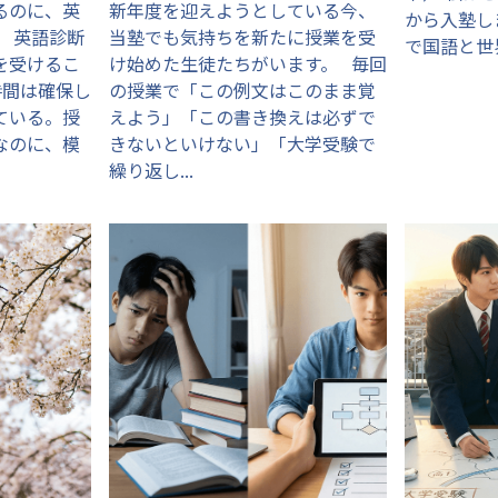
るのに、英
新年度を迎えようとしている今、
から入塾し
」 英語診断
当塾でも気持ちを新たに授業を受
で国語と世界
を受けるこ
け始めた生徒たちがいます。 毎回
時間は確保し
の授業で「この例文はこのまま覚
ている。授
えよう」「この書き換えは必ずで
なのに、模
きないといけない」「大学受験で
繰り返し...