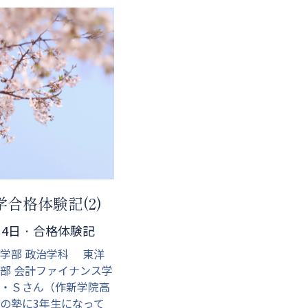
大学合格体験記(2)
月4日
·
合格体験記
法学部 政治学科 東洋
学部 会計ファイナンス学
Ｙ・Ｓさん（作新学院高
この塾に3年生になって